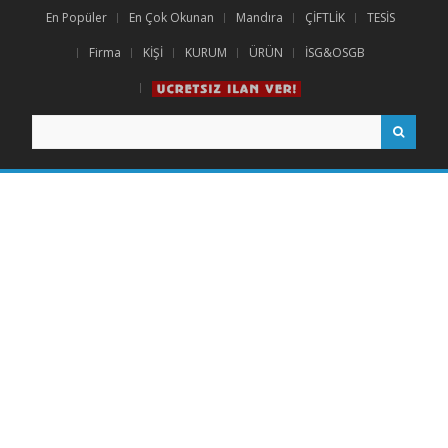
En Popüler
En Çok Okunan
Mandıra
ÇİFTLİK
TESİS
Firma
KİŞİ
KURUM
ÜRÜN
İSG&OSGB
Search
for: