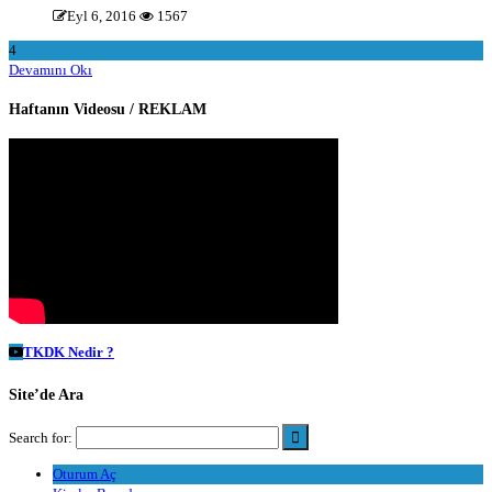
Eyl 6, 2016
1567
4
Devamını Okı
Haftanın Videosu / REKLAM
TKDK Nedir ?
Site’de Ara
Search for:
Oturum Aç