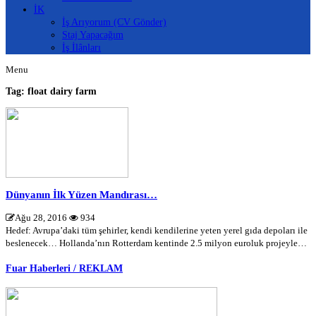
İK
İş Arıyorum (CV Gönder)
Staj Yapacağım
İş İlânları
Menu
Tag: float dairy farm
Dünyanın İlk Yüzen Mandırası…
Ağu 28, 2016
934
Hedef: Avrupa’daki tüm şehirler, kendi kendilerine yeten yerel gıda depoları ile
beslenecek… Hollanda’nın Rotterdam kentinde 2.5 milyon euroluk projeyle…
Fuar Haberleri / REKLAM