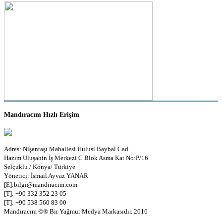
Mandıracım Hızlı Erişim
Adres: Nişantaşı Mahallesi Hulusi Baybal Cad.
Hazım Uluşahin İş Merkezi C Blok Asma Kat No:P/16
Selçuklu / Konya/ Türkiye
Yönetici: İsmail Ayvaz YANAR
[E]:bilgi@mandiracim.com
[T]: +90 332 352 23 05
[T]: +90 538 560 83 00
Mandıracım ©® Bir Yağmur Medya Markasıdır. 2016