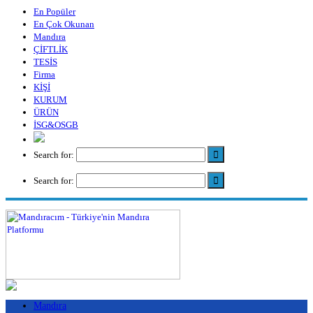
En Popüler
En Çok Okunan
Mandıra
ÇİFTLİK
TESİS
Firma
KİŞİ
KURUM
ÜRÜN
İSG&OSGB
Search for:
Search for:
Mandıra