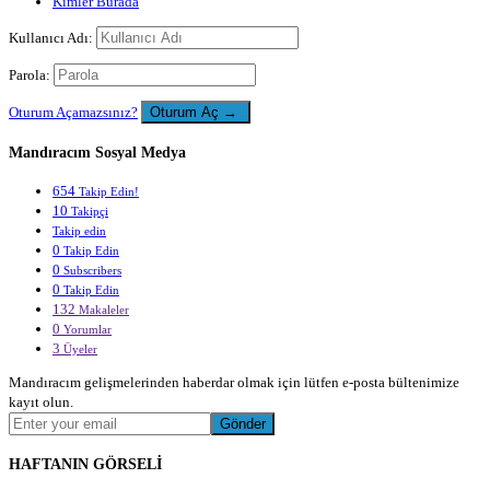
Kimler Burada
Kullanıcı Adı:
Parola:
Oturum Açamazsınız?
Mandıracım Sosyal Medya
654
Takip Edin!
10
Takipçi
Takip edin
0
Takip Edin
0
Subscribers
0
Takip Edin
132
Makaleler
0
Yorumlar
3
Üyeler
Mandıracım gelişmelerinden haberdar olmak için lütfen e-posta bültenimize
kayıt olun.
HAFTANIN GÖRSELİ