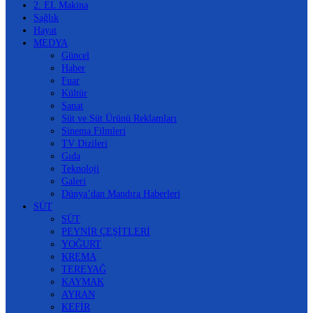
2. EL Makina
Sağlık
Hayat
MEDYA
Güncel
Haber
Fuar
Kültür
Sanat
Süt ve Süt Ürünü Reklamları
Sinema Filmleri
TV Dizileri
Gıda
Teknoloji
Galeri
Dünya’dan Mandıra Haberleri
SÜT
SÜT
PEYNİR ÇEŞİTLERİ
YOĞURT
KREMA
TEREYAĞ
KAYMAK
AYRAN
KEFİR