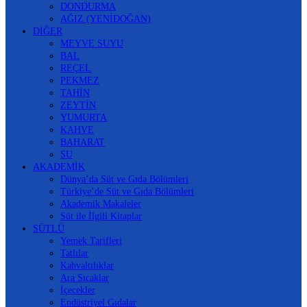
DONDURMA
AĞIZ (YENİDOĞAN)
DİĞER
MEYVE SUYU
BAL
REÇEL
PEKMEZ
TAHİN
ZEYTİN
YUMURTA
KAHVE
BAHARAT
SU
AKADEMİK
Dünya’da Süt ve Gıda Bölümleri
Türkiye’de Süt ve Gıda Bölümleri
Akademik Makaleler
Süt ile İlgili Kitaplar
SÜTLÜ
Yemek Tarifleri
Tatlılar
Kahvaltılıklar
Ara Sıcaklar
İçecekler
Endüstriyel Gıdalar