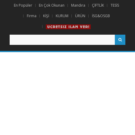
En Popüler
En Çok Okunan
Mandıra
ÇİFTLİK
TESİS
Firma
KİŞİ
KURUM
ÜRÜN
İSG&OSGB
Search
for: